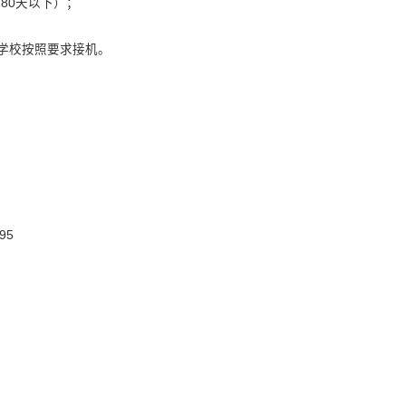
必须在学期结束时才能搬出，否则住宿费需按双倍支付
0元/学年，所有学生均需购买保险。
一个星期在留学生管理办公室交纳。