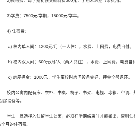
>
6）外国人体格检查表或健康报
>
7）经济担保函；
8）申请费银行汇款凭证（400
9）曾在中国学习的学生需提交
收费标准:
1)报名费：400元人民币。