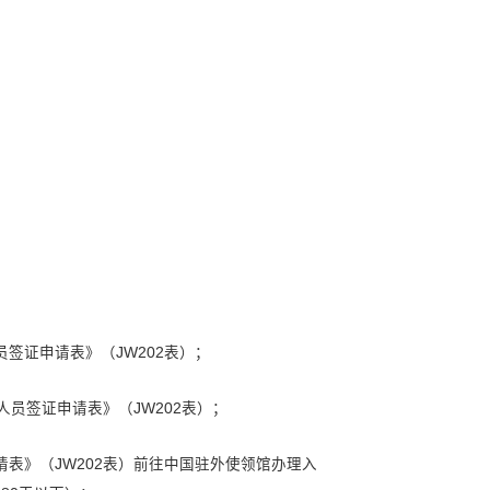
300元，学期末退还节余费用。
元/学年。
（一人住），水费、上网费，电费自付。
人（两人共住），水费、上网费，电费自付。
生离校时房间设备完好，押金全额退还。
、椅子、书架、电视、冰箱、空调、热水器、淋浴、卫