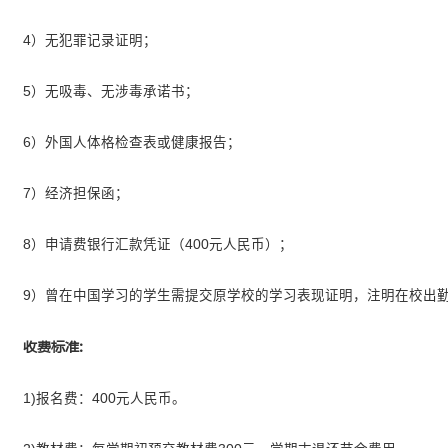
申请材料:
>
>
1）《浙江科技大学来华留学生
>
2）护照首页。申请人须提交本
>
期起算），请及时申领新护照，并使
件；
3）经公证的最高学历毕业证书
>
4）无犯罪记录证明；
>
5）无吸毒、无涉毒承诺书；