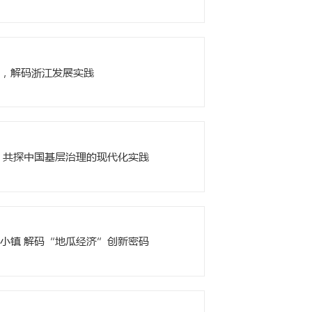
师工作室教师获2025全球中文联盟数智化教学“金
堂第二十讲：做有思考的留管人—基于科研的视角
”案例交流盛会落幕 我校三个案例入选并获现场分享