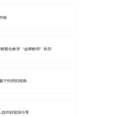
堂第二十三讲： 深耕国际传播 讲好中国故事——
略专题讲座
学2026年度国际教育研究专项课题结题工作的通知
时代留学生管理人员能力提升专题讲座