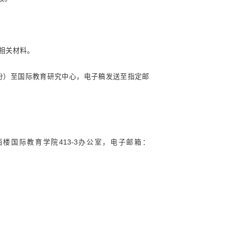
辅及直属单位
：
经费管理办法》（
浙科大科
〔
2025〕1号）文件的要求
有关事项通知如下：
知和立项协议书相关结题要求进行验收。
、汇总表（附件2）、课题研究成果等相关材料。