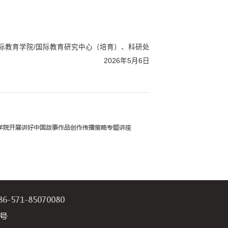
中心）审核后，提交纸质稿（一式一份）至国际教育研
年9月30日。
：
0571-85070146，地址：图书馆西楼国际教育学
571-85070080
国际教育研究专项课题结题报告.doc
6号