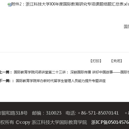
结题材料须经所在学院（部、
箱，结题材料提交截止时间：
2026
三、其他
联系人：朱祷青，联系电话
。
ierc2021@163.com
路318号 邮编：310023 电话: +86-571-85070141 +86-
附件1：浙江科技大学XX年度
权所有 ©copy 浙江科技大学国际教育学院
浙ICP备0501457