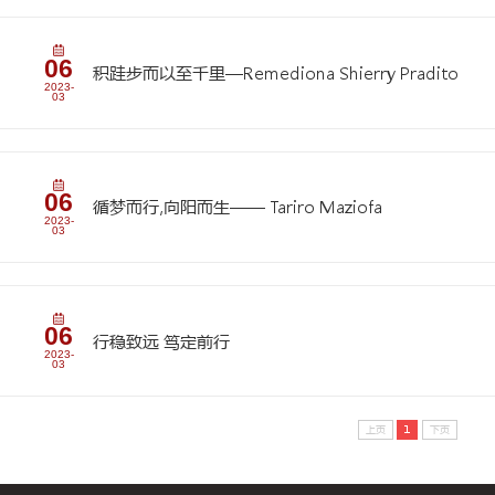
>
07
ZUST，你是我一生的心动 |
2023-
03
>
06
骄阳如我盛光芒| Voice o
2023-
03
06
积跬步而以至千里—Remed
2023-
03