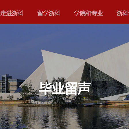
走进浙科
留学浙科
毕业