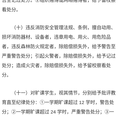
告至记过处分。
②
组织赌博或网络赌博者，给予留校察
看处分。
（十）违反消防安全管理法规、条例，擅自动用、
损坏消防器材、设备者，违章用电、用火、用危险品
者，违反森林防火规定者，除赔偿损失外，给予警告至
严重警告处分；引起火警者，除赔偿损失外，给予记过
处分；造成火灾者，除赔偿损失外，给予留校察看处
分。
（十一）对旷课学生，视其情节，分别给予批评教
育直至纪律处分：
①
一学期旷课超过
12
学时，警告处
分；
②
一学期旷课超过
24
学时，严重警告处分；
③
一