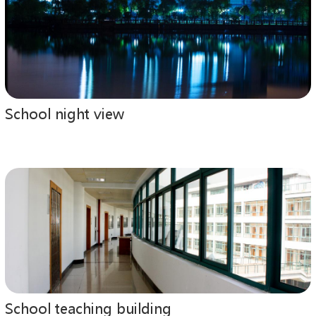
School night view
School teaching building