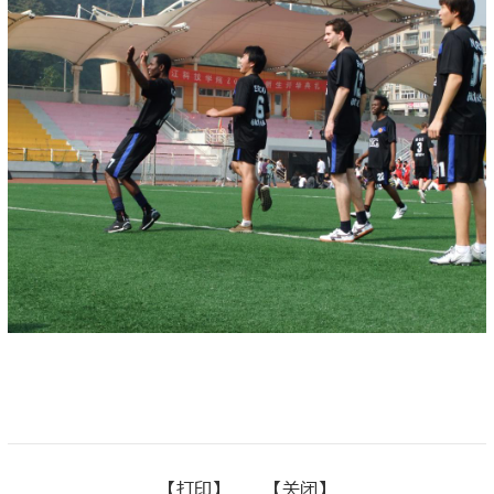
【
打印】
【
关闭
】