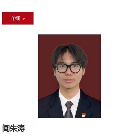
详细 >
闾朱涛