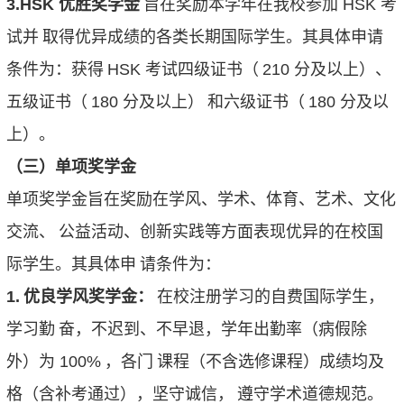
3.HSK
优胜奖学金
旨在奖励本学年在我校参加
HSK
考
试并
取得优异成绩的各类长期国际学生。其具体申请
条件为：获得
HSK
考试四级证书（
210
分及以上）、
五级证书（
180
分及以上）
和六级证书（
180
分及以
上）。
（三）单项奖学金
单项奖学金旨在奖励在学风、学术、体育、艺术、文化
交流、
公益活动、创新实践等方面表现优异的在校国
际学生。其具体申
请条件为：
1.
优良学风奖学金：
在校注册学习的自费国际学生，
学习勤
奋，不迟到、不早退，学年出勤率（病假除
外）为
100%
，各门
课程（不含选修课程）成绩均及
格（含补考通过），坚守诚信，
遵守学术道德规范。