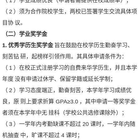
（
1
）学业成绩优良（申请者需提供在校成绩单）；
（
2
）须为合作院校学生，两校已签署学生交流具体项
目协
议。
（二）学业奖学金
1.
优秀学历生奖学金
旨在鼓励在校学历生勤奋学习、
刻苦钻
研，起榜样引领作用。其具体申请条件为：
（
1
）在校正式注册学习的自费来华学历生，并且本学
年度
没有申请过休学、保留学籍或延长学制；
（
2
）学习态度端正，勤奋刻苦，本学年学习成绩优
良，原
则上要求折算
GPA≥3.0
，其中申请一等奖学金
者须在本学年中无
挂科（学校公共选修课除外）；
（
3
）一学年内考勤缺课不超过
20
课时，一学年内随
机抽查
中，旷课不超过
4
课时；