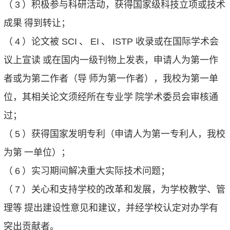
（
3
）积极参与科研活动，获得国家级科技立项或技术
成果
得到转让；
（
4
）论文被
SCI
、
EI
、
ISTP
收录或在国际学术会
议上宣读
或在国内一级刊物上发表，申请人为第一作
者或为第二作者（导
师为第一作者），我校为第一单
位，其相关论文须经所在专业学
院学术委员会审核通
过；
（
5
）获得国家发明专利（申请人为第一专利人，我校
为第
一单位）；
（
6
）实习期间解决重大实际技术问题；
（
7
）关心和支持学校的改革和发展，为学校教学、管
理等
提出建设性意见和建议，并经学校认定对办学有
突出贡献者。