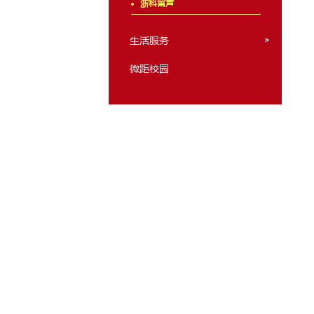
规章制度
品牌活动
媒体矩阵
视频
图片
留光异彩
浙科留声
生活服务
微距校园