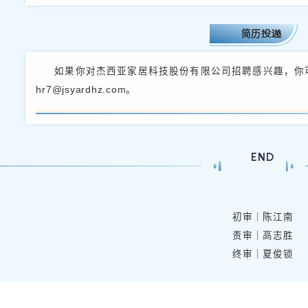
03
跨境电商运营
1、负责编写产品
2、负责产品上架，
3、负责在内部ER
4、不断学习平台
5、及时完成上级
04
任职要求
1、此岗位针对20
2、中文HSK-4