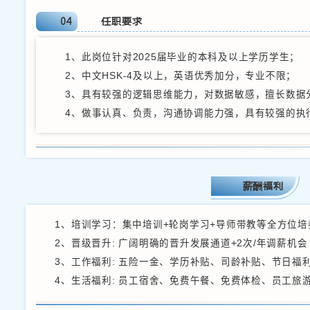
3、负责给供应商
4、负责跟进物料
5、及时完成上级
02
任职要求
1、此岗位针对20
2、中文HSK-4
3、对采购跟单工
4、做事认真、负