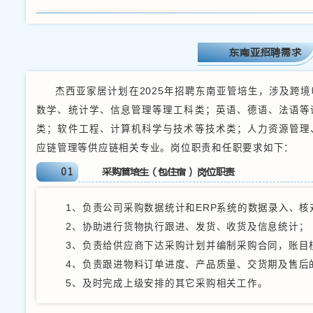
杰西亚家居总部位于
国自建了四个大型海外仓
GALLERIE、KARAT 
Overstock 等主
取得千万海外粉丝的支持
营仓库等，品牌深入人心