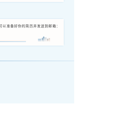
管培生（包住宿） 岗位职责
描述，收集整理产品相关资料，完善产品信息；
维护和优化listing页面，跟进市场行情制定有竞争
P系统进行发货订单处理和数据核对工作；
政策和制度，控制各项风险，保持店铺良好运营；
安排的其它跨境电商运营相关工作。
25届毕业的本科及以上学历学生；
及以上，英语优秀加分，专业不限；