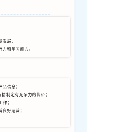
东南亚招聘需求
25年招聘东南亚管培生，涉及跨境电子商务、国际
等理工科类；英语、德语、法语等语言类；视觉设
学与技术等技术类；人力资源管理、财务管理等管
业。岗位职责和任职要求如下：
包住宿） 岗位职责
据统计和ERP系统的数据录入、核对；
执行跟进、发货、收货及信息统计；