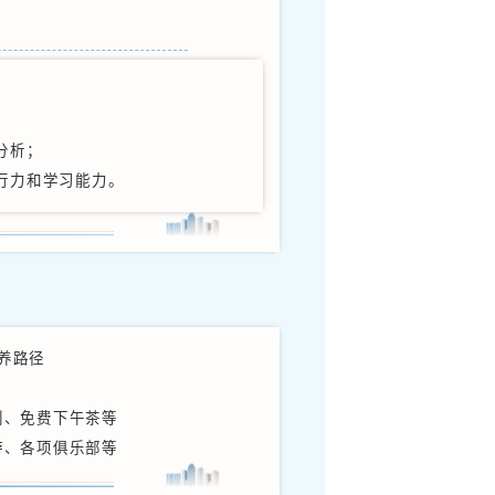
下达采购计划并编制采购合同，账目核对；
订单进度、产品质量、交货期及售后的跟进协调等；
安排的其它采购相关工作。
25届毕业的本科及以上学历学生；
及以上，英语优秀加分，专业不限；
作感兴趣，愿意在供应链采购岗位长期发展；
责，沟通协调能力强，具有较强的执行力和学习能力