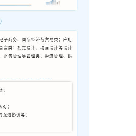
杭州市临平区，旗下拥有浙江、香港、北美、欧洲多
库，全面辐射美东、美中、美西地区。现拥有HULA
HOME 等多个自有品牌，拥有北美Way fair、Amazo
要电商平台巨大市场，公司产品覆盖家居类垂直电商平台
。公司建立了智能化互联网数据系统、海外分公司
，深受消费者的信任和喜爱。