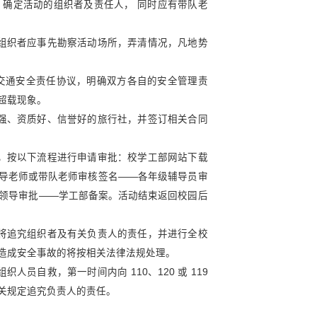
和消除学生外出突发意外事故的发生，保障我校学生的
定和学校的有关精神，结合我校具体情况，特制定本制
外出活动（本制度所指集体外出活动是指除由教学部门
团支部、学生会、社团协会、学生社区等集体名义组织
团等组织集体外出活动必须严格按照相应的申请审批程
集体须首先经班主任或指导老师的同意，报分管辅导员
以外省内其它地区的，须报学工部（学生处）审批；跨
方案以及详细的有针对性的安全预案，确定活动的组织
学工部备案。
安全、就地、就近
”
的原则， 活动前组织者应事先勘
往。