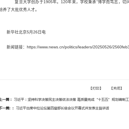
中共中央总书记、国家主席、
校友致以热烈的祝贺。
习近平在贺信中指出，120
秀人才，产出了许多原创性成果，在
习近平强调，新起点上，希望
推动科技自主创新和人才自主培养良
战略和区域经济社会发展能力，为以
复旦大学创办于1905年。1
培养了大批优秀人才。
新华社北京
5月26日电