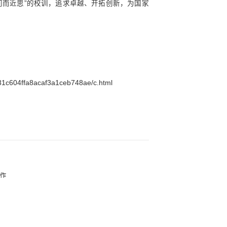
中央军委主席习近平
26日致信祝贺复旦大学建校12
年来，复旦大学与时代同步伐，形成了光荣的爱国传统
国家建设和民族进步中发挥了积极作用。
复旦大学坚持不懈用新时代中国特色社会主义思想铸
性互动，推动哲学社会科学知识创新、理论创新、方法
中国式现代化全面推进强国建设、民族复兴伟业不断作
20年来，学校秉承“博学而笃志，切问而近思”的校训