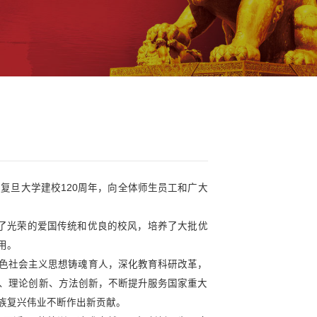
学习园地
>> 正文
建校120周年