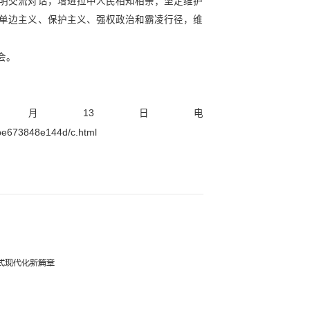
文明倡议，树立平等、互鉴、对话、包容的文明观
深化中拉文明交流互鉴，举办中拉文明对话大会。
安全倡议，加强灾害治理、网络安全、反恐、反腐败
将向拉共体成员国提供3500个政府奖学金名额、1万
人才培训名额、1000个“汉语桥”项目来华团组名额，实
方将首批向拉美和加勒比地区5个国家实施免签政策，
云如何变化，中国始终做拉美和加勒比国家的好朋友
拉命运共同体新篇章。
统佩特罗，巴西总统卢拉，智利总统博里奇，新开发
拉圭总统奥尔西特别代表宣读总统贺信。他们高度评价