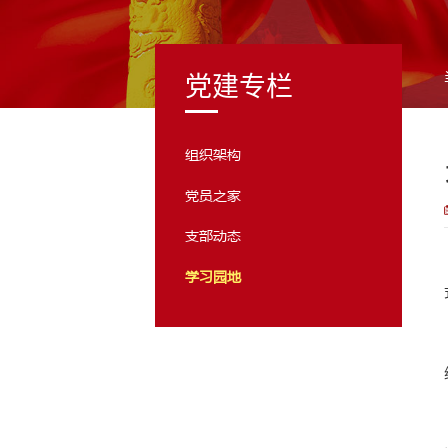
党建专栏
组织架构
党员之家