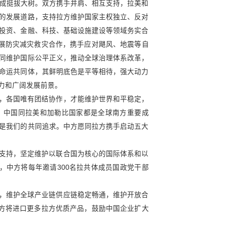
近平在国家会议中心出席中国－拉美和加勒比国家共同
方同拉方携手启动五大工程，共谋发展振兴，共建中拉
议中心内，中国、拉美和加勒比国家国旗以及有关地
伦比亚总统佩特罗、巴西总统卢拉、智利总统博里奇
。
题为《谱写构建中拉命运共同体新篇章》的主旨讲话
拉美和加勒比国家代表一道，在北京出席中拉论坛首届
育下，中拉论坛已经从一棵稚嫩幼苗长成挺拔大树。双
，中方坚定支持拉方走符合自身国情的发展道路，支持
，顺应经济全球化大势，推动贸易、投资、金融、科技
”；双方守望相助、共克时艰，积极开展防灾减灾救灾