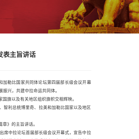
学习园地
>> 正文
四届部长级会议开幕式并发表主旨讲