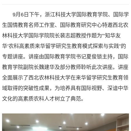
9
月
6
日
下午
，
浙江科技大学国际教育学院、国际学
生国情教育名师工作室、国际教育研究中心特邀
西北农
林科技大学
国际学院院长裴志超
教授
作题为
“‘
知华友
华
’
农科高素质来华留学研究生教育模式探索与实践
”的
专题讲座。讲座由国际教育学院书记夏俊锁主持，国际
教育学院副院长魏建华及部分教师聆听此次讲座
。
讲座
全面展示了
西北农林科技大学
在来华留学研究生教育领
域取得的突破性成果，为培养具有国际视野、深谙中华
文化的高素质农科人才树立了典范。