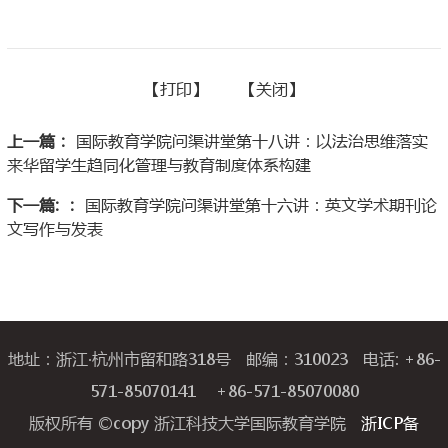
【
打印】
【
关闭
】
上一篇：
国际教育学院问渠讲堂第十八讲：以法治思维落实
来华留学生趋同化管理与教育制度体系构建
下一篇: ：
国际教育学院问渠讲堂第十六讲：英文学术期刊论
文写作与发表
地址：浙江·杭州市留和路318号 邮编：310023 电话: +86-
571-85070141 +86-571-85070080
版权所有 ©copy 浙江科技大学国际教育学院
浙ICP备