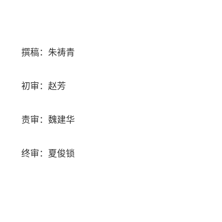
撰稿：朱祷青
初审：赵芳
责审：魏建华
终审：夏俊锁