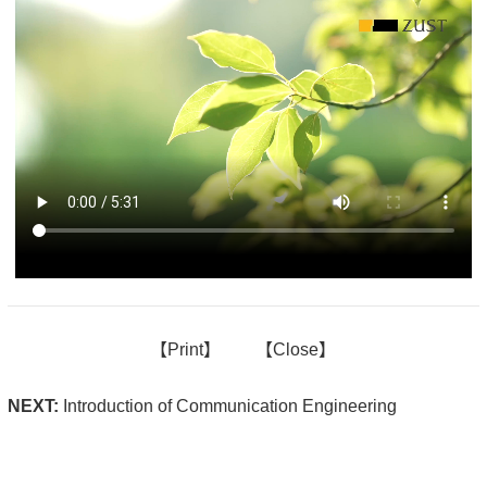
【
Print】
【
Close
】
NEXT:
Introduction of Communication Engineering